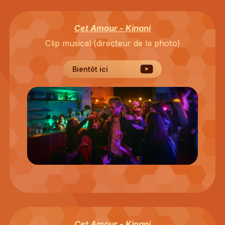
Cet Amour - Kinani
Clip musical (directeur de la photo)
Bientôt ici
Cet Amour - Kinani